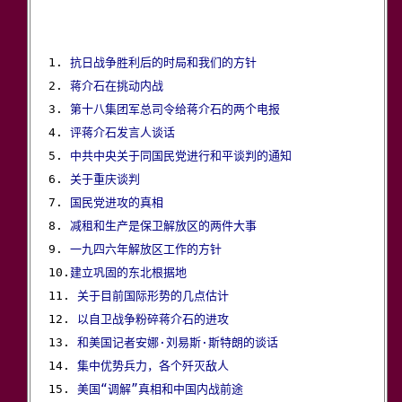
1. 
抗日战争胜利后的时局和我们的方针
2. 
蒋介石在挑动内战
3. 
第十八集团军总司令给蒋介石的两个电报
4. 
评蒋介石发言人谈话
5. 
中共中央关于同国民党进行和平谈判的通知
6. 
关于重庆谈判
7. 
国民党进攻的真相
8. 
减租和生产是保卫解放区的两件大事
9. 
一九四六年解放区工作的方针
10.
建立巩固的东北根据地
11. 
关于目前国际形势的几点估计
12. 
以自卫战争粉碎蒋介石的进攻
13. 
和美国记者安娜·刘易斯·斯特朗的谈话
14. 
集中优势兵力，各个歼灭敌人
15. 
美国“调解”真相和中国内战前途