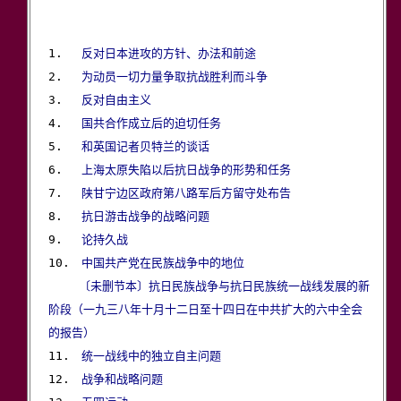
1.　 
反对日本进攻的方针、办法和前途
2.　 
为动员一切力量争取抗战胜利而斗争
3.　 
反对自由主义
4.　 
国共合作成立后的迫切任务
5.　 
和英国记者贝特兰的谈话
6.　 
上海太原失陷以后抗日战争的形势和任务
7.　 
陕甘宁边区政府第八路军后方留守处布告
8.　 
抗日游击战争的战略问题
9.　 
论持久战
10.　
中国共产党在民族战争中的地位
〔未删节本〕抗日民族战争与抗日民族统一战线发展的新
阶段（一九三八年十月十二日至十四日在中共扩大的六中全会
的报告）

11.　
统一战线中的独立自主问题
12.　
战争和战略问题