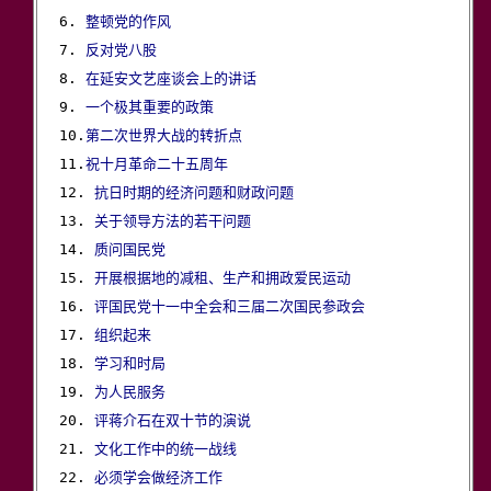
6. 
整顿党的作风
7. 
反对党八股
8. 
在延安文艺座谈会上的讲话
9. 
一个极其重要的政策
10.
第二次世界大战的转折点
11.
祝十月革命二十五周年
12. 
抗日时期的经济问题和财政问题
13. 
关于领导方法的若干问题
14. 
质问国民党
15. 
开展根据地的减租、生产和拥政爱民运动
16. 
评国民党十一中全会和三届二次国民参政会
17. 
组织起来
18. 
学习和时局
19. 
为人民服务
20. 
评蒋介石在双十节的演说
21. 
文化工作中的统一战线
22. 
必须学会做经济工作