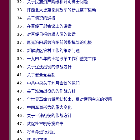
32. 
关于民族资产阶级和开明绅士问题
33. 
评西北大捷兼论解放军的新式整军运动
34. 
关于情况的通报
35. 
在晋绥干部会议上的讲话
36. 
对晋绥日报编辑人员的谈话
37. 
再克洛阳后给洛阳前线指挥部的电报
38. 
新解放区农村工作的策略问题
39. 
一九四八年的土地改革工作和整党工作
40. 
关于辽沈战役的作战方针
41. 
关于健全党委制
42. 
中共中央关于九月会议的通知
43. 
关于淮海战役的的作战方针
44. 
全世界革命力量团结起来，反对帝国主义的侵略
45. 
中国军事形势的重大变化
46. 
关于平津战役的作战方针
47. 
敦促杜聿明等投降书
48. 
将革命进行到底
49. 
评战犯求和