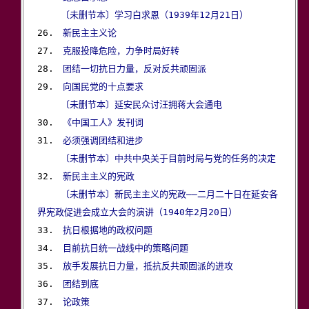
 〔未删节本〕学习白求恩（1939年12月21日）
26.　
新民主主义论
27.　
克服投降危险，力争时局好转
28.　
团结一切抗日力量，反对反共顽固派
29.　
向国民党的十点要求
〔未删节本〕延安民众讨汪拥蒋大会通电
30.　
《中国工人》发刊词
31.　
必须强调团结和进步
〔未删节本〕中共中央关于目前时局与党的任务的决定
32.　
新民主主义的宪政
 〔未删节本〕新民主主义的宪政——二月二十日在延安各
界宪政促进会成立大会的演讲（1940年2月20日）

33.　
抗日根据地的政权问题
34.　
目前抗日统一战线中的策略问题
35.　
放手发展抗日力量，抵抗反共顽固派的进攻
36.　
团结到底
37.　
论政策