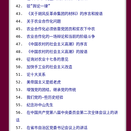
42.　
驳“舆论一律”
43.　
《关于胡风反革命集团的材料》的序言和按语
44.　
关于农业合作化问题
45.　
农业合作化必须依靠党团员和贫农下中农
46.　
农业合作化的一场辩论和当前的阶级斗争
47.　
《中国农村的社会主义高潮》的序言
48.　
《中国农村的社会主义高潮》的按语
49.　
征询对农业十七条的意见
50.　
加快手工业的社会主义改造
51.　
论十大关系
52.　
美帝国主义是纸老虎
53.　
增强党的团结，继承党的传统
54.　
我们党的—些历史经验
55.　
纪念孙中山先生
56.　
在中国共产党第八届中央委员会第二次全体会议上的讲
话

57.　
在省市自治区党委书记会议上的讲话