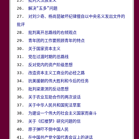
25.　
批判大汉族主义
26.　
解决“五多”问题
27.　
对刘少奇、杨尚昆破坏纪律擅自以中央名义发出文件的
批评

28.　
批判离开总路线的右倾观点
29.　
青年团的工作要照顾青年的特点
30.　
关于国家资本主义
31.　
党在过渡时期的总路线
32.　
反对党内的资产阶级思想
33.　
改造资本主义工商业的必经之路
34.　
抗美援朝的伟大胜利和今后的任务
35.　
批判梁漱溟的反动思想
36.　
关于农业互助合作的两次谈话
37.　
关于中华人民共和国宪法草案
38.　
为建设一个伟大的社会主义国家而奋斗
39.　
关于《红楼梦》研究问题的信
40.　
原子弹吓不倒中国人民
41.　
在中国共产党全国代表会议上的讲话