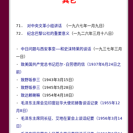
其它
71.　
对中央文革小组讲话
 （一九六七年一月九日）

72.　
纪念巴黎公社的重要意义
（一九二六年三月十八日）

· 
中日问题与西安事变——和史沫特莱的谈话
（一九三七年三月
一日）

· 
致美国共产党总书记厄尔·白劳德的信（1937年6月24日之
前）

· 
致野坂参三
（1943年3月15日）

· 
致野坂参三
（1945年5月28日）

· 
致达赖喇嘛
（1954年4月10日）

· 
毛泽东主席会见印度驻华大使尼赫鲁谈话记录（1955年12
月8日）

· 
毛泽东主席同长征、艾地在宴会上谈话纪要（1956年3月14
日）