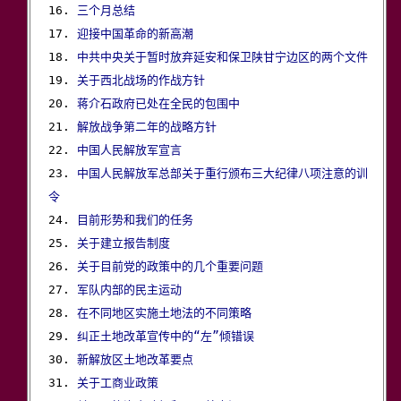
16. 
三个月总结
17. 
迎接中国革命的新高潮
18. 
中共中央关于暂时放弃延安和保卫陕甘宁边区的两个文件
19. 
关于西北战场的作战方针
20. 
蒋介石政府已处在全民的包围中
21. 
解放战争第二年的战略方针
22. 
中国人民解放军宣言
23. 
中国人民解放军总部关于重行颁布三大纪律八项注意的训
令

24. 
目前形势和我们的任务
25. 
关于建立报告制度
26. 
关于目前党的政策中的几个重要问题
27. 
军队内部的民主运动
28. 
在不同地区实施土地法的不同策略
29. 
纠正土地改革宣传中的“左”倾错误
30. 
新解放区土地改革要点
31. 
关于工商业政策