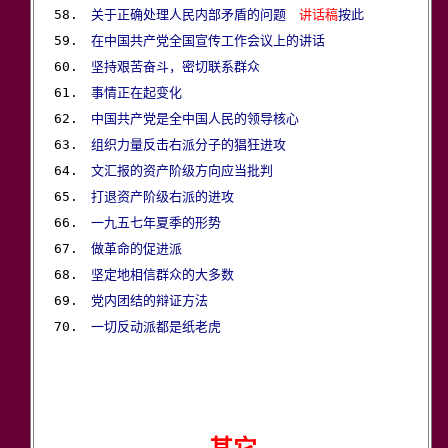
58.　
关于正确处理人民内部矛盾的问题
讲话稿
按此
59.　
在中国共产党全国宣传工作会议上的讲话
60.　
坚持艰苦奋斗，密切联系群众
61.　
事情正在起变化
62.　
中国共产党是全中国人民的领导核心
63.　
组织力量反击右派分子的猖狂进攻
64.　
文汇报的资产阶级方向应当批判
65.　
打退资产阶级右派的进攻
66.　
一九五七年夏季的形势
67.　
做革命的促进派
68.　
坚定地相信群众的大多数
69.　
党内团结的辩证方法
70.　
一切反动派都是纸老虎