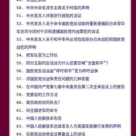
50. 
中共中央毛泽东主席关于时局的声明
51. 
中共发言人评南京行政院的决议
52. 
中共发言人关于命令国民党反动政府重新逮捕前日本侵华
军总司令冈村宁次和逮捕国民党内战罪犯的谈话

53. 
中共发言人关于和平条件必须包括惩办日本战犯和国民党
战犯的声明

54. 
把军队变为工作队
55. 
四分五裂的反动派为什么还要空喊“全面和平”？
56. 
国民党反动派由“呼吁和平”变为呼吁战争
57. 
评国民党对战争责任问题的几种答案
58. 
在中国共产党第七届中央委员会第二次全体会议上的报告
59. 
党委会的工作方法
60. 
南京政府向何处去？
61. 
向全国进军的命令
62. 
中国人民解放军布告
63. 
中国人民解放军总部发言人为英国军舰暴行发表的声明
64. 
在新政治协商会议筹备会上的讲话