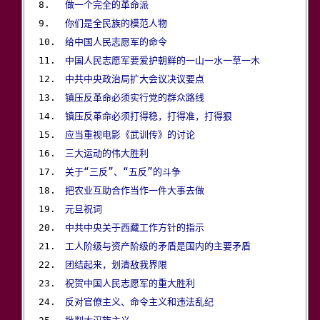
8.　 
做一个完全的革命派
9.　 
你们是全民族的模范人物
10.　
给中国人民志愿军的命令
11.　
中国人民志愿军要爱护朝鲜的一山一水一草一木
12.　
中共中央政治局扩大会议决议要点
13.　
镇压反革命必须实行党的群众路线
14.　
镇压反革命必须打得稳，打得准，打得狠
15.　
应当重视电影《武训传》的讨论
16.　
三大运动的伟大胜利
17.　
关于“三反”、“五反”的斗争
18.　
把农业互助合作当作一件大事去做
19.　
元旦祝词
20.　
中共中央关于西藏工作方针的指示
21.　
工人阶级与资产阶级的矛盾是国内的主要矛盾
22.　
团结起来，划清敌我界限
23.　
祝贺中国人民志愿军的重大胜利
24.　
反对官僚主义、命令主义和违法乱纪