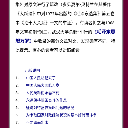
集》对原文进行了篡改（参见夏尔·贝特兰在其著作
《大跃退》中对1977年出版的《毛泽东选集》第五卷
中《论十大关系》一文的举证）。有读者将之与1968
《
毛泽东思
年文革初期“钢二司武汉大学总部”印行的
想万岁
》
中收录的部分文章对比，发现确有不同。特
此提示。有心的读者可以对照阅读。
出版说明
1.　 
中国人民站起来了
2.　 
中国人民大团结万岁
3.　 
人民英雄们永垂不朽
4.　 
永远保持艰苦奋斗的作风
5.　 
征询对待富农策略问题的意见
6.　 
为争取国家财政经济状况的基本好转而斗争
7.　 
不要四面出击