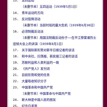
13.　
五四运动
〔未删节本〕五四运动（1939年5月1日）
14.　
青年运动的方向
15.　
反对投降活动
 〔未删节本〕当前时局的最大危机（1939年6月30日）
16.　
必须制裁反动派
 〔未删节本〕用国法制裁反动份子——在平江惨案诸烈士
追悼大会上的讲演（1939年8月1日）

17.　
关于国际新形势对新华日报记者的谈话
18.　
和中央社、扫荡报、新民报三记者的谈话
19.　
苏联利益和人类利益的一致
20.　
《共产党人》发刊词
21.　
目前形势和党的任务
22.　
大量吸收知识分子
23.　
中国革命和中国共产党
〔未删节本〕中国革命与中国共产党
24.　
斯大林是中国人民的朋友
25.　
纪念白求恩