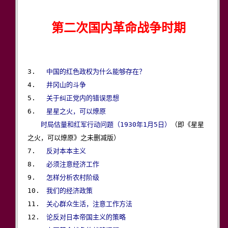
第二次国内革命战争时期
3.　 
中国的红色政权为什么能够存在？
4.　 
井冈山的斗争
5.　 
关于纠正党内的错误思想
6.　 
星星之火，可以燎原
时局估量和红军行动问题（1930年1月5日）
（即《星星
之火，可以燎原》之未删减版）

7.　 
反对本本主义
8.　 
必须注意经济工作
9.　 
怎样分析农村阶级
10.　
我们的经济政策
11.　
关心群众生活，注意工作方法
12.　
论反对日本帝国主义的策略