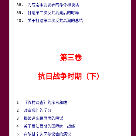
38.　
为皖南事变发表的命令和谈话
39.　
打退第二次反共高潮后的时局
40.　
关于打退第二次反共高潮的总结
第三卷
抗日战争时期（下）
1. 
《农村调查》的序言和跋
2. 
改造我们的学习
3. 
揭破远东慕尼黑的阴谋
4. 
关于反法西斯的国际统一战线
5. 
在陕甘宁边区参议会的演说