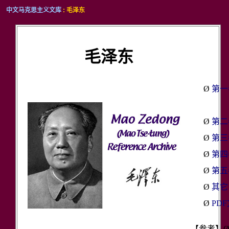
中文马克思主义文库
: 毛泽东
毛泽东
Ø
第一
Ø
第二
Ø
第三
Ø
第四
Ø
第五
Ø
其它
Ø
PD
【参考】