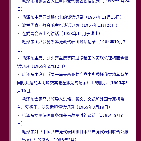

· 
毛泽东接见蒙古人民革命党代表团谈话记录（1956年9月24
日）

· 
毛泽东主席同哥穆尔卡的谈话记录（1957年11月15日）
· 
波兰代表团拜会毛主席谈话记录（1957年11月20日）
· 
在武昌会议上的讲话（1958年11月于洪山）
· 
毛泽东主席会见朝鲜党政代表团谈话记录（1964年10月7
日）

· 
毛泽东主席、刘少奇主席等同过境我国的苏联总理柯西金谈
话记录（1965年2月12日）

· 
毛泽东主席在《关于马来西亚共产党中央委托我党将其有关
国际共运的声明转交其他左派党的请示》上的批示（1965年3
月10日）

· 
毛泽东会见马共领导人洪韬、裴文、文凯和外国专家柯弗
兰、爱德乐、艾泼斯坦谈话记录（1965年3月19日）

· 
毛泽东接见法国事务部长马尔罗时的谈话（1965年8月3
日）

· 
毛泽东对《中国共产党代表团和日本共产党代表团联合公报
（草稿）》的修改（1966年3月）